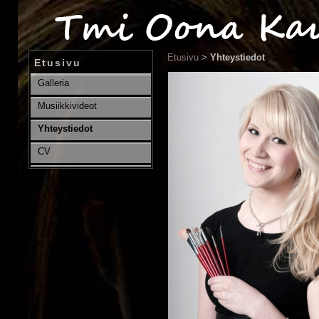
Etusivu
>
Yhteystiedot
Etusivu
Galleria
Musiikkivideot
Yhteystiedot
CV