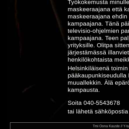
Työkokemusta minulle o
maskeeraajana että k
maskeeraajana ehdin 
kampaajana. Tänä päivä
televisio-ohjelmien p
kampaajana. Teen palj
yrityksille. Olitpa sit
järjestämässä illanviett
henkilökohtaista meik
Helsinkiläisenä toimin
pääkaupunkiseudulla H
muuallekkin. Älä epäröi
kampausta.
Soita 040-5543678
tai lähetä sähköposti
Tmi Oona Kauste // Y-t