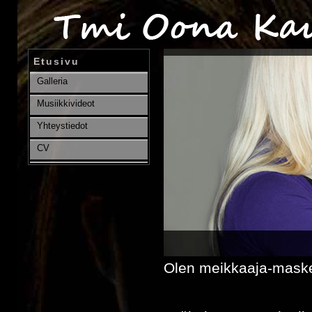
Etusivu
Galleria
Musiikkivideot
Yhteystiedot
CV
Olen meikkaaja-maske